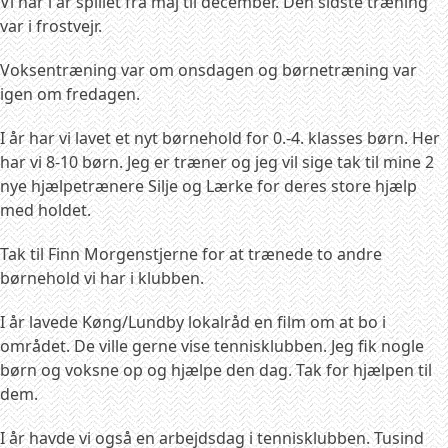
Vi har i år spillet fra maj til december. Den sidste træning
var i frostvejr.
Voksentræning var om onsdagen og børnetræning var
igen om fredagen.
I år har vi lavet et nyt børnehold for 0.-4. klasses børn. Her
har vi 8-10 børn. Jeg er træner og jeg vil sige tak til mine 2
nye hjælpetrænere Silje og Lærke for deres store hjælp
med holdet.
Tak til Finn Morgenstjerne for at trænede to andre
børnehold vi har i klubben.
I år lavede Køng/Lundby lokalråd en film om at bo i
området. De ville gerne vise tennisklubben. Jeg fik nogle
børn og voksne op og hjælpe den dag. Tak for hjælpen til
dem.
I år havde vi også en arbejdsdag i tennisklubben. Tusind