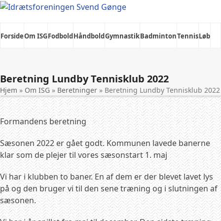
Skip
to
content
Forside
Om ISG
Fodbold
Håndbold
Gymnastik
Badminton
Tennis
Løb
Køng Egnshus
Beretning Lundby Tennisklub 2022
Hjem
»
Om ISG
»
Beretninger
»
Beretning Lundby Tennisklub 2022
Formandens beretning
Sæsonen 2022 er gået godt. Kommunen lavede banerne
klar som de plejer til vores sæsonstart 1. maj
Vi har i klubben to baner. En af dem er der blevet lavet lys
på og den bruger vi til den sene træning og i slutningen af
sæsonen.