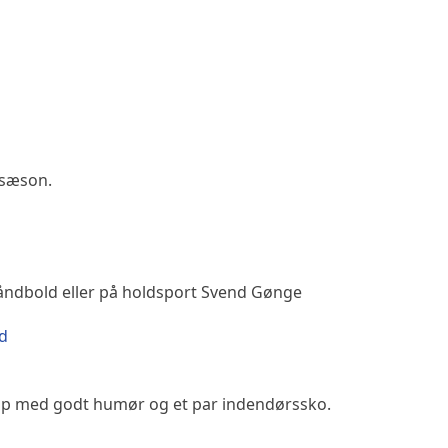
ldsæson.
åndbold eller på holdsport Svend Gønge
d
p med godt humør og et par indendørssko.