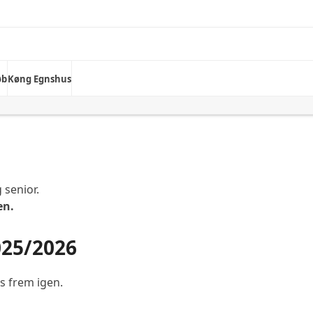
øb
Køng Egnshus
senior.
en.
025/202
6
s frem igen.