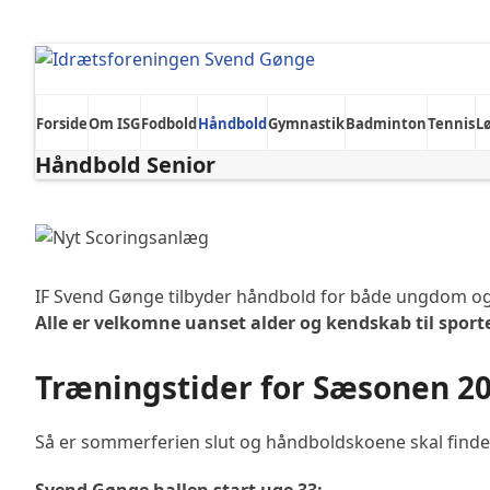
Skip
to
content
Forside
Om ISG
Fodbold
Håndbold
Gymnastik
Badminton
Tennis
L
Håndbold Senior
IF Svend Gønge tilbyder håndbold for både ungdom og 
Alle er velkomne uanset alder og kendskab til sport
Træningstider for Sæsonen 2
Så er sommerferien slut og håndboldskoene skal finde