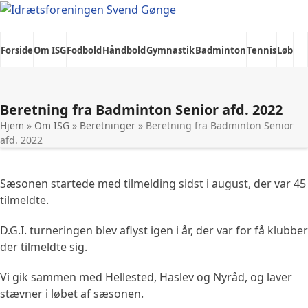
Skip
to
content
Forside
Om ISG
Fodbold
Håndbold
Gymnastik
Badminton
Tennis
Løb
Køng Egnshus
Beretning fra Badminton Senior afd. 2022
Hjem
»
Om ISG
»
Beretninger
»
Beretning fra Badminton Senior
afd. 2022
Sæsonen startede med tilmelding sidst i august, der var 45
tilmeldte.
D.G.I. turneringen blev aflyst igen i år, der var for få klubber
der tilmeldte sig.
Vi gik sammen med Hellested, Haslev og Nyråd, og laver
stævner i løbet af sæsonen.