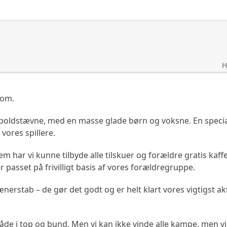
øb
Køng Egnshus
H
dom.
dboldstævne, med en masse glade børn og voksne. En specia
 vores spillere.
 har vi kunne tilbyde alle tilskuer og forældre gratis kaffe
passet på frivilligt basis af vores forældregruppe.
erstab – de gør det godt og er helt klart vores vigtigst akt
åde i top og bund. Men vi kan ikke vinde alle kampe, men vi