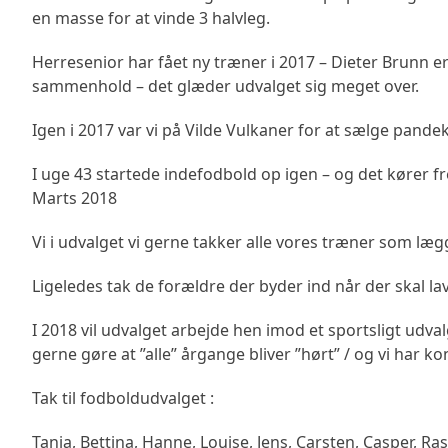
en masse for at vinde 3 halvleg.
Herresenior har fået ny træner i 2017 – Dieter Brunn e
sammenhold – det glæder udvalget sig meget over.
Igen i 2017 var vi på Vilde Vulkaner for at sælge pand
I uge 43 startede indefodbold op igen – og det kører fr
Marts 2018
Vi i udvalget vi gerne takker alle vores træner som læg
Ligeledes tak de forældre der byder ind når der skal la
I 2018 vil udvalget arbejde hen imod et sportsligt udval
gerne gøre at ”alle” årgange bliver ”hørt” / og vi har kon
Tak til fodboldudvalget :
Tanja, Bettina, Hanne, Louise, Jens, Carsten, Casper, Ra