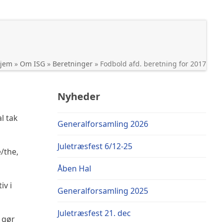
jem
»
Om ISG
»
Beretninger
»
Fodbold afd. beretning for 2017
Nyheder
l tak
Generalforsamling 2026
Juletræsfest 6/12-25
/the,
Åben Hal
iv i
Generalforsamling 2025
Juletræsfest 21. dec
 gør