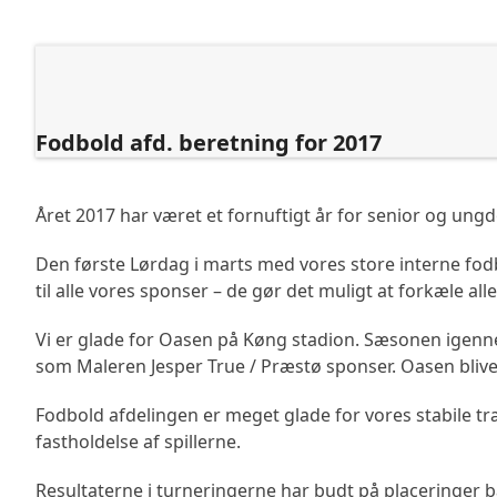
Skip
to
content
Forside
Om ISG
Fodbold
Håndbold
Gymnastik
Badminton
Tennis
L
Fodbold afd. beretning for 2017
Året 2017 har været et fornuftigt år for senior og ung
Den første Lørdag i marts med vores store interne fo
til alle vores sponser – de gør det muligt at forkæle alle
Vi er glade for Oasen på Køng stadion. Sæsonen igennem
som Maleren Jesper True / Præstø sponser. Oasen bliver 
Fodbold afdelingen er meget glade for vores stabile træn
fastholdelse af spillerne.
Resultaterne i turneringerne har budt på placeringer b