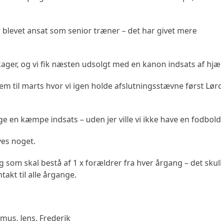
r blevet ansat som senior træner – det har givet mere
ekager, og vi fik næsten udsolgt med en kanon indsats af hjæ
em til marts hvor vi igen holde afslutningsstævne først Lør
ge en kæmpe indsats – uden jer ville vi ikke have en fodbold
ves noget.
g som skal bestå af 1 x forældrer fra hver årgang – det skul
takt til alle årgange.
smus, Jens, Frederik