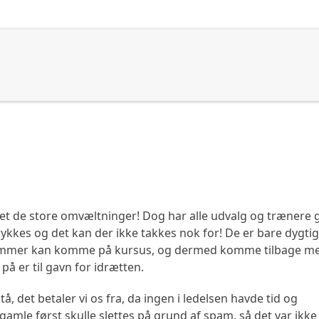
øb
Køng Egnshus
e sket de store omvæltninger! Dog har alle udvalg og trænere g
at lykkes og det kan der ikke takkes nok for! De er bare dygtig
medlemmer kan komme på kursus, og dermed komme tilbage m
på er til gavn for idrætten.
å, det betaler vi os fra, da ingen i ledelsen havde tid og
gamle først skulle slettes på grund af spam, så det var ikke t