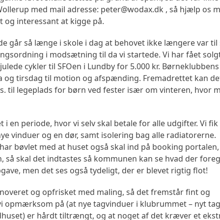
 Wollerup med mail adresse: peter@wodax.dk , så hjælp os m
 og interessant at kigge på.
e går så længe i skole i dag at behovet ikke længere var til
ngsordning i modsætning til da vi startede. Vi har fået solg
julede cykler til SFOen i Lundby for 5.000 kr. Børneklubbens
oga og tirsdag til motion og afspænding. Fremadrettet kan d
s. til legeplads for børn ved fester især om vinteren, hvor 
i en periode, hvor vi selv skal betale for alle udgifter. Vi fi
nye vinduer og en dør, samt isolering bag alle radiatorerne.
i har bøvlet med at huset også skal ind på booking portalen,
efon, så skal det indtastes så kommunen kan se hvad der foreg
ve, men det ses også tydeligt, der er blevet rigtig flot!
overet og opfrisket med maling, så det fremstår fint og
vi opmærksom på (at nye tagvinduer i klubrummet – nyt ta
set) er hårdt tiltrængt, og at noget af det kræver et ekst