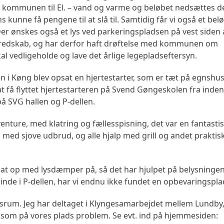
 kommunen til El. – vand og varme og beløbet nedsættes d
s kunne få pengene til at slå til. Samtidig får vi også et beløb
r ønskes også et lys ved parkeringspladsen på vest siden 
eredskab, og har derfor haft drøftelse med kommunen om
l vedligeholde og lave det årlige legepladseftersyn.
en i Køng blev opsat en hjertestarter, som er tæt på egnshu
at få flyttet hjertestarteren på Svend Gøngeskolen fra inde
 på SVG hallen og P-dellen.
Adventure, med klatring og fællesspisning, det var en fantasti
 med sjove udbrud, og alle hjalp med grill og andet praktis
t sat op med lysdæmper på, så det har hjulpet på belysninge
inde i P-dellen, har vi endnu ikke fundet en opbevaringsplads
gsrum. Jeg har deltaget i Klyngesamarbejdet mellem Lundby
ksom på vores plads problem. Se evt. ind på hjemmesiden: