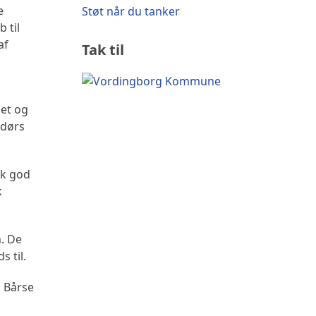
e
Støt når du tanker
 til
af
Tak til
set og
ndørs
sk god
k
n. De
 til.
, Bårse