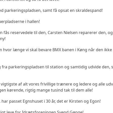
ved parkeringspladsen, samt få opsat en skraldespand!
erpladserne i hallen!
n fås reservedele til den, Carsten Nielsen reparerer den, og
ny!
 hvor længe vi skal bevare BMX banen i Køng når den ikke
fra parkeringspladsen til station og samtidig udvide den, 
gtigste af alt vores frivillige trænere og ledere og alle ud
 kørende, rigtig mange tusind tak til dem alle!
. har passet Egnshuset i 30 år, det er Kirsten og Egon!
ldigt leve for Idrætsforeningen Svend Gønge!