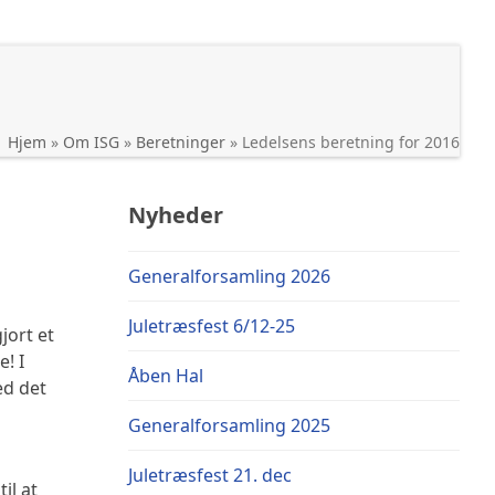
Hjem
»
Om ISG
»
Beretninger
»
Ledelsens beretning for 2016
Nyheder
Generalforsamling 2026
Juletræsfest 6/12-25
jort et
e! I
Åben Hal
ed det
Generalforsamling 2025
Juletræsfest 21. dec
il at