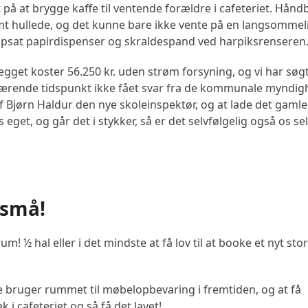
t på at brygge kaffe til ventende forældre i cafeteriet. Hån
emt hullede, og det kunne bare ikke vente på en langsommel
 opsat papirdispenser og skraldespand ved harpiksrenseren
lægget koster 56.250 kr. uden strøm forsyning, og vi har søg
uværende tidspunkt ikke fået svar fra de kommunale myndig
 af Bjørn Haldur den nye skoleinspektør, og at lade det gaml
s eget, og går det i stykker, så er det selvfølgelig også os se
 små!
 ½ hal eller i det mindste at få lov til at booke et nyt sto
kke bruger rummet til møbelopbevaring i fremtiden, og at få
i cafeteriet og så få det lavet!