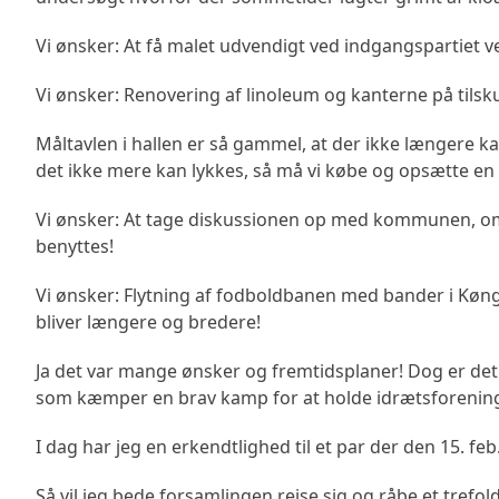
Vi ønsker: At få malet udvendigt ved indgangspartiet 
Vi ønsker: Renovering af linoleum og kanterne på tilsku
Måltavlen i hallen er så gammel, at der ikke længere ka
det ikke mere kan lykkes, så må vi købe og opsætte en 
Vi ønsker: At tage diskussionen op med kommunen, om
benyttes!
Vi ønsker: Flytning af fodboldbanen med bander i Køng 
bliver længere og bredere!
Ja det var mange ønsker og fremtidsplaner! Dog er det vi
som kæmper en brav kamp for at holde idrætsforeningen
I dag har jeg en erkendtlighed til et par der den 15. feb
Så vil jeg bede forsamlingen rejse sig og råbe et trefo