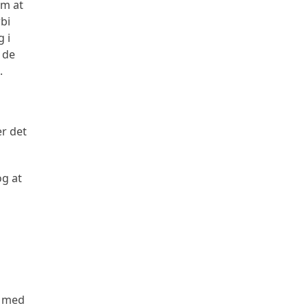
om at
bi
 i
 de
.
er det
og at
s med