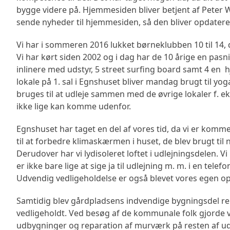
bygge videre på. Hjemmesiden bliver betjent af Peter
sende nyheder til hjemmesiden, så den bliver opdateret
Vi har i sommeren 2016 lukket børneklubben 10 til 14, d
Vi har kørt siden 2002 og i dag har de 10 årige en pasni
inlinere med udstyr, 5 street surfing board samt 4 en h
lokale på 1. sal i Egnshuset bliver mandag brugt til y
bruges til at udleje sammen med de øvrige lokaler f. ek
ikke lige kan komme udenfor.
Egnshuset har taget en del af vores tid, da vi er kommet 
til at forbedre klimaskærmen i huset, de blev brugt til 
Derudover har vi lydisoleret loftet i udlejningsdelen. V
er ikke bare lige at sige ja til udlejning m. m. i en tel
Udvendig vedligeholdelse er også blevet vores egen opga
Samtidig blev gårdpladsens indvendige bygningsdel ren
vedligeholdt. Ved besøg af de kommunale folk gjorde 
udbygninger og reparation af murværk på resten af udhu