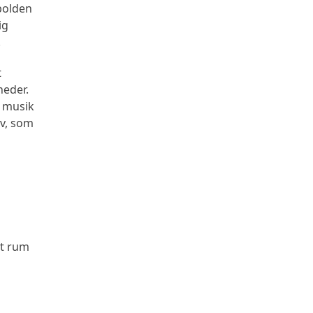
dbolden
ig
.
t
heder.
e musik
lv, som
rt rum