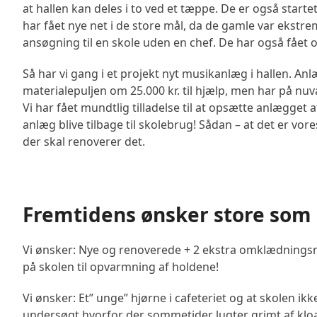
at hallen kan deles i to ved et tæppe. De er også starte
har fået nye net i de store mål, da de gamle var ekstr
ansøgning til en skole uden en chef. De har også fået
Så har vi gang i et projekt nyt musikanlæg i hallen. An
materialepuljen om 25.000 kr. til hjælp, men har på n
Vi har fået mundtlig tilladelse til at opsætte anlægget
anlæg blive tilbage til skolebrug! Sådan – at det er vore
der skal renoverer det.
Fremtidens ønsker store som
Vi ønsker: Nye og renoverede + 2 ekstra omklædningsrum!
på skolen til opvarmning af holdene!
Vi ønsker: Et” unge” hjørne i cafeteriet og at skolen i
undersøgt hvorfor der sommetider lugter grimt af kloak 