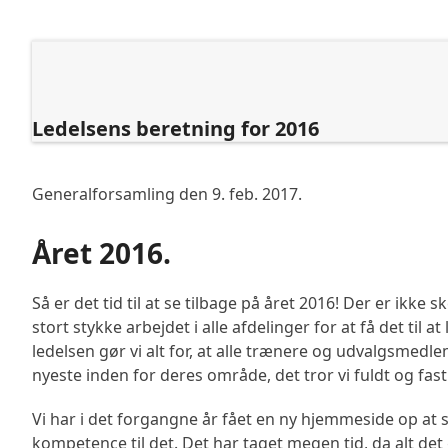
Skip
to
content
Forside
Om ISG
Fodbold
Håndbold
Gymnastik
Badminton
Tennis
L
Ledelsens beretning for 2016
Generalforsamling den 9. feb. 2017.
Året 2016.
Så er det tid til at se tilbage på året 2016! Der er ikk
stort stykke arbejdet i alle afdelinger for at få det til 
ledelsen gør vi alt for, at alle trænere og udvalgs
nyeste inden for deres område, det tror vi fuldt og fast 
Vi har i det forgangne år fået en ny hjemmeside op at st
kompetence til det. Det har taget megen tid, da alt det 