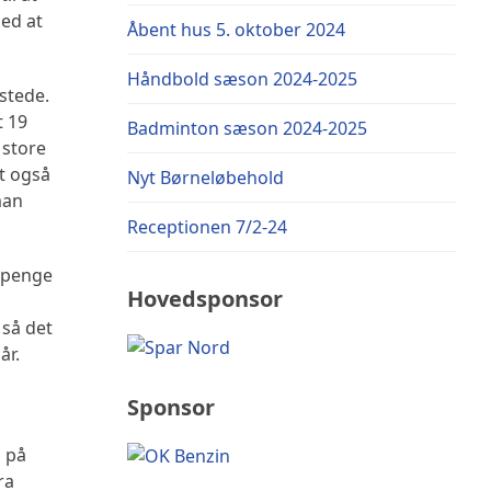
ed at
Åbent hus 5. oktober 2024
Håndbold sæson 2024-2025
 stede.
t 19
Badminton sæson 2024-2025
 store
et også
Nyt Børneløbehold
man
Receptionen 7/2-24
k penge
Hovedsponsor
 så det
år.
Sponsor
g på
ra