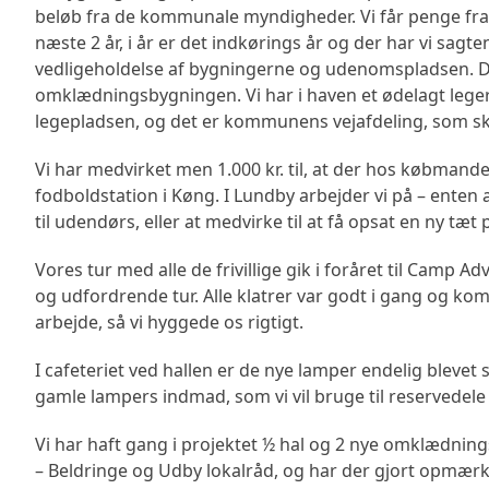
beløb fra de kommunale myndigheder. Vi får penge fra
næste 2 år, i år er det indkørings år og der har vi sagten
vedligeholdelse af bygningerne og udenomspladsen. De
omklædningsbygningen. Vi har i haven et ødelagt leg
legepladsen, og det er kommunens vejafdeling, som ska
Vi har medvirket men 1.000 kr. til, at der hos købmand
fodboldstation i Køng. I Lundby arbejder vi på – enten 
til udendørs, eller at medvirke til at få opsat en ny tæt
Vores tur med alle de frivillige gik i foråret til Camp 
og udfordrende tur. Alle klatrer var godt i gang og kom
arbejde, så vi hyggede os rigtigt.
I cafeteriet ved hallen er de nye lamper endelig bleve
gamle lampers indmad, som vi vil bruge til reservedele 
Vi har haft gang i projektet ½ hal og 2 nye omklædnin
– Beldringe og Udby lokalråd, og har der gjort opmær